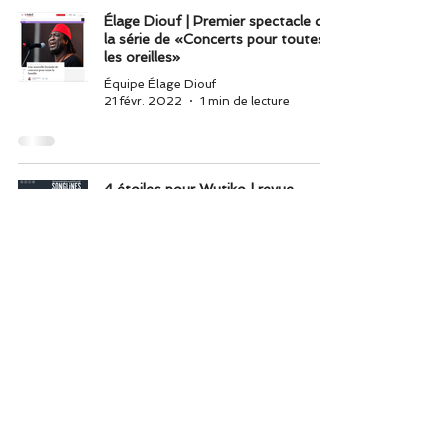
Élage Diouf | Premier spectacle de
la série de «Concerts pour toutes
les oreilles»
Équipe Élage Diouf
21 févr. 2022
1 min de lecture
4 étoiles pour Wutiko | revue
Songlines, par Nigel Williamson
Équipe Élage Diouf
10 févr. 2022
1 min de lecture