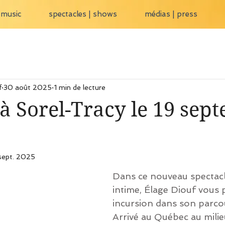
 music
spectacles | shows
médias | press
f
30 août 2025
1 min de lecture
à Sorel-Tracy le 19 sep
sept. 2025
Dans ce nouveau spectacl
intime, Élage Diouf vous
incursion dans son parcou
Arrivé au Québec au mili