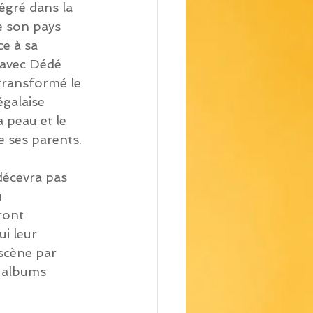
tégré dans la 
 son pays 
e à sa 
avec Dédé 
 transformé le 
égalaise 
 peau et le 
e ses parents.
décevra pas 
 
ront 
i leur 
scène par 
s albums 