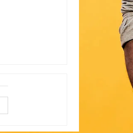
e au FestiVoix de Trois-
ères cet été